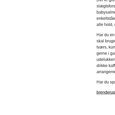
slægtsfors
babysalme
enkeltståe
alle hold,
Har du en 
skal bruge
tværs, kun
gerne i ga
udelukkend
drikke kaf
arrangemen
Har du spø
brenderu