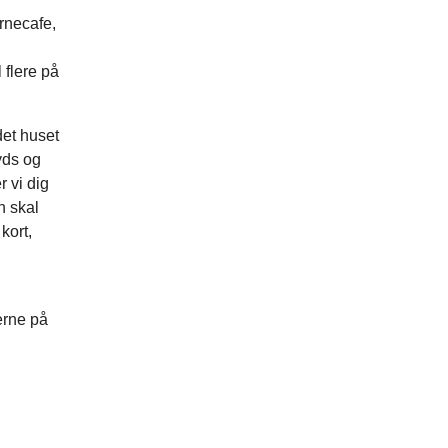
ørnecafe,
 flere på
det huset
yds og
 vi dig
n skal
kort,
erne på