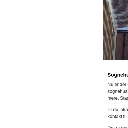
Sogneh
Nu er der 
sognehus. 
mere. Sta
Er du loka
kontakt til
Der er god