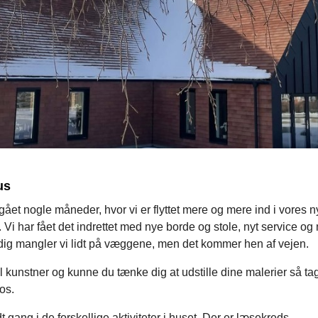
us
gået nogle måneder, hvor vi er flyttet mere og mere ind i vores n
Vi har fået det indrettet med nye borde og stole, nyt service og
dig mangler vi lidt på væggene, men det kommer hen af vejen.
l kunstner og kunne du tænke dig at udstille dine malerier så ta
 os.
t gang i de forskellige aktiviteter i huset. Der er læsekreds,