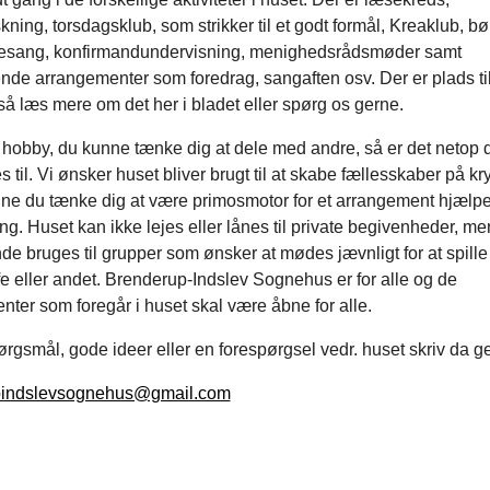
kning, torsdagsklub, som strikker til et godt formål, Kreaklub, b
sang, konfirmandundervisning, menighedsrådsmøder samt
nde arrangementer som foredrag, sangaften osv. Der er plads til
 så læs mere om det her i bladet eller spørg os gerne.
hobby, du kunne tænke dig at dele med andre, så er det netop 
s til. Vi ønsker huset bliver brugt til at skabe fællesskaber på kr
ne du tænke dig at være primosmotor for et arrangement hjælper
ng. Huset kan ikke lejes eller lånes til private begivenheder, me
e bruges til grupper som ønsker at mødes jævnligt for at spille 
fe eller andet. Brenderup-Indslev Sognehus er for alle og de
ter som foregår i huset skal være åbne for alle.
rgsmål, gode ideer eller en forespørgsel vedr. huset skriv da g
pindslevsognehus@gmail.com