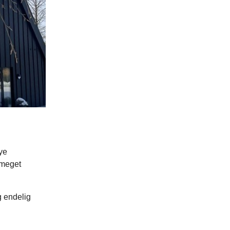
ye
 meget
g endelig