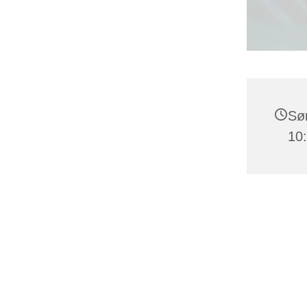
Søn
10