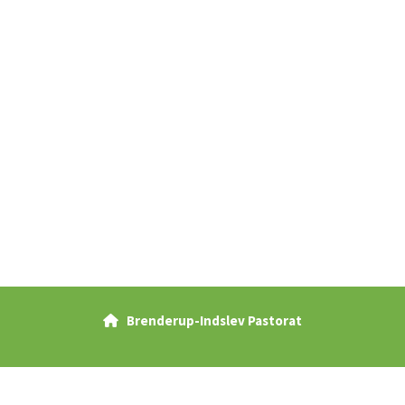
Brenderup-Indslev Pastorat

Privatlivspolitik
Log på ChurchDesk