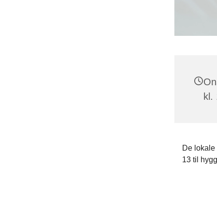
On
kl.
De lokale
13 til hy