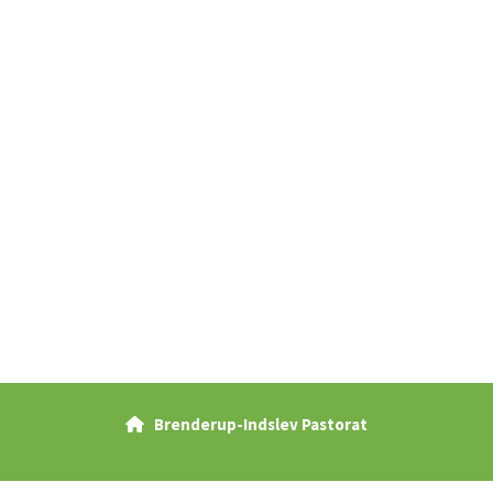
Brenderup-Indslev Pastorat

Privatlivspolitik
Log på ChurchDesk